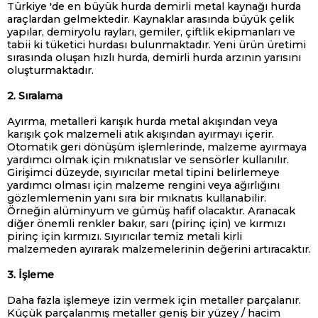
Türkiye 'de en büyük hurda demirli metal kaynağı hurda
araçlardan gelmektedir. Kaynaklar arasında büyük çelik
yapılar, demiryolu rayları, gemiler, çiftlik ekipmanları ve
tabii ki tüketici hurdası bulunmaktadır. Yeni ürün üretimi
sırasında oluşan hızlı hurda, demirli hurda arzının yarısını
oluşturmaktadır.
2. Sıralama
Ayırma, metalleri karışık hurda metal akışından veya
karışık çok malzemeli atık akışından ayırmayı içerir.
Otomatik geri dönüşüm işlemlerinde, malzeme ayırmaya
yardımcı olmak için mıknatıslar ve sensörler kullanılır.
Girişimci düzeyde, sıyırıcılar metal tipini belirlemeye
yardımcı olması için malzeme rengini veya ağırlığını
gözlemlemenin yanı sıra bir mıknatıs kullanabilir.
Örneğin alüminyum ve gümüş hafif olacaktır. Aranacak
diğer önemli renkler bakır, sarı (pirinç için) ve kırmızı
pirinç için kırmızı. Sıyırıcılar temiz metali kirli
malzemeden ayırarak malzemelerinin değerini artıracaktır.
3. İşleme
Daha fazla işlemeye izin vermek için metaller parçalanır.
Küçük parçalanmış metaller geniş bir yüzey / hacim